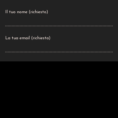
Il tuo nome (richiesto)
La tua email (richiesta)
Il tuo telefono
Il tuo messaggio (richiesto)